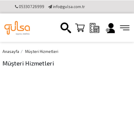
05330726999
info@gulsa.com.tr
İletişim
Sipariş Takibi
Online Katalog
Bilgi Toplumu
Hizmetleri
Online Tahsilat Kullanımı
Anasayfa
Müşteri Hizmetleri
Müşteri Hizmetleri