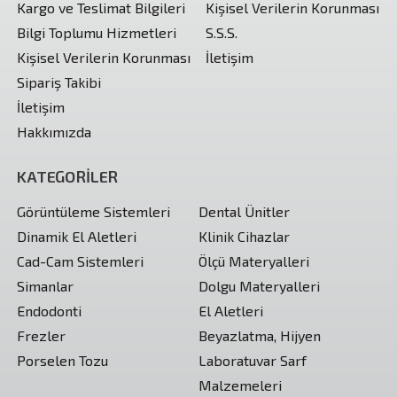
Kargo ve Teslimat Bilgileri
Kişisel Verilerin Korunması
Bilgi Toplumu Hizmetleri
S.S.S.
Kişisel Verilerin Korunması
İletişim
Sipariş Takibi
İletişim
Hakkımızda
KATEGORİLER
Görüntüleme Sistemleri
Dental Ünitler
Dinamik El Aletleri
Klinik Cihazlar
Cad-Cam Sistemleri
Ölçü Materyalleri
Simanlar
Dolgu Materyalleri
Endodonti
El Aletleri
Frezler
Beyazlatma, Hijyen
Porselen Tozu
Laboratuvar Sarf
Malzemeleri