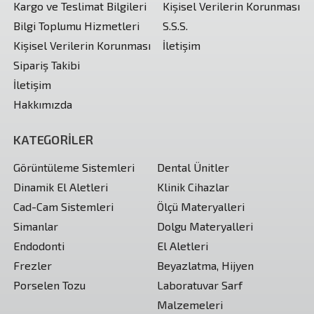
Kargo ve Teslimat Bilgileri
Kişisel Verilerin Korunması
Bilgi Toplumu Hizmetleri
S.S.S.
Kişisel Verilerin Korunması
İletişim
Sipariş Takibi
İletişim
Hakkımızda
KATEGORİLER
Görüntüleme Sistemleri
Dental Ünitler
Dinamik El Aletleri
Klinik Cihazlar
Cad-Cam Sistemleri
Ölçü Materyalleri
Simanlar
Dolgu Materyalleri
Endodonti
El Aletleri
Frezler
Beyazlatma, Hijyen
Porselen Tozu
Laboratuvar Sarf
Malzemeleri