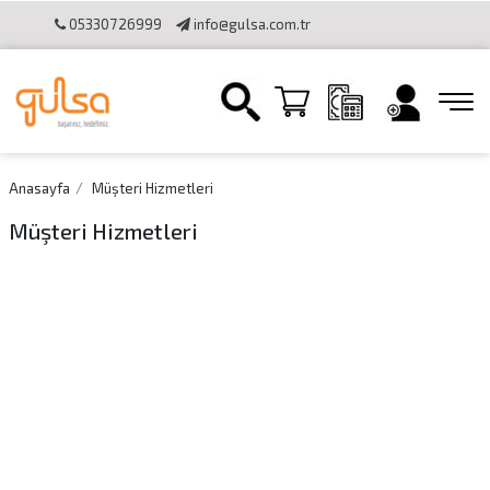
05330726999
info@gulsa.com.tr
İletişim
Sipariş Takibi
Online Katalog
Bilgi Toplumu
Hizmetleri
Online Tahsilat Kullanımı
Anasayfa
Müşteri Hizmetleri
Müşteri Hizmetleri