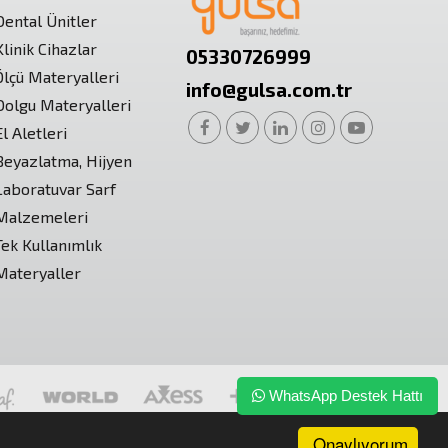
Dental Ünitler
Klinik Cihazlar
05330726999
Ölçü Materyalleri
info@gulsa.com.tr
Dolgu Materyalleri
El Aletleri
Beyazlatma, Hijyen
Laboratuvar Sarf
Malzemeleri
Tek Kullanımlık
Materyaller
WhatsApp Destek Hattı
Onaylıyorum