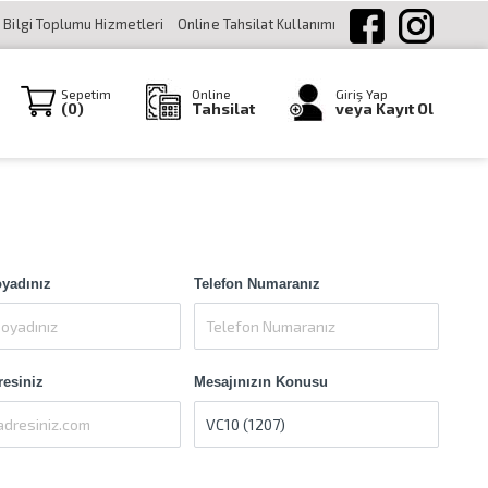
Bilgi Toplumu Hizmetleri
Online Tahsilat Kullanımı
Sepetim
Online
Giriş Yap
(
0
)
Tahsilat
veya Kayıt Ol
oyadınız
Telefon Numaranız
resiniz
Mesajınızın Konusu