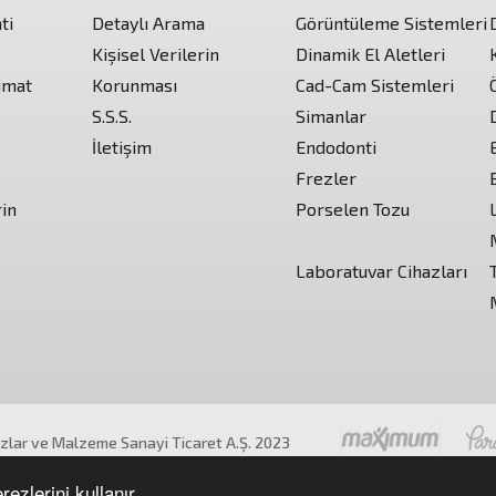
ti
Detaylı Arama
Görüntüleme Sistemleri
Kişisel Verilerin
Dinamik El Aletleri
imat
Korunması
Cad-Cam Sistemleri
S.S.S.
Simanlar
İletişim
Endodonti
Frezler
rin
Porselen Tozu
Laboratuvar Cihazları
azlar ve Malzeme Sanayi Ticaret A.Ş. 2023
ıdır.
ezlerini kullanır.