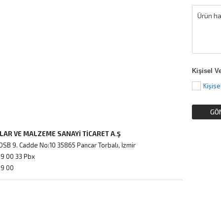
Kişisel V
ZLAR VE MALZEME SANAYİ TİCARET A.Ş
OSB 9. Cadde No:10 35865 Pancar Torbalı, İzmir
9 00 33 Pbx
09 00