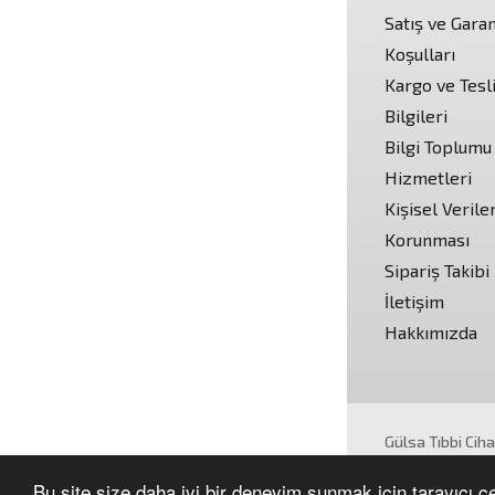
Satış ve Garan
Koşulları
Kargo ve Tesl
Bilgileri
Bilgi Toplumu
Hizmetleri
Kişisel Verile
Korunması
Sipariş Takibi
İletişim
Hakkımızda
Gülsa Tıbbi Cih
Tüm hakları sakl
Bu site size daha iyi bir deneyim sunmak için tarayıcı çer