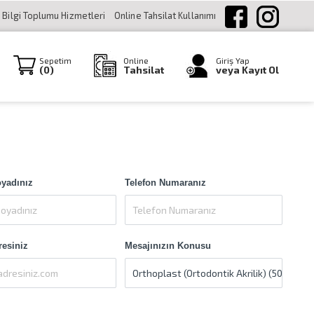
Bilgi Toplumu Hizmetleri
Online Tahsilat Kullanımı
Sepetim
Online
Giriş Yap
(
0
)
Tahsilat
veya Kayıt Ol
oyadınız
Telefon Numaranız
resiniz
Mesajınızın Konusu