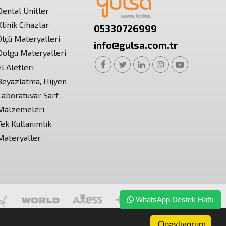
Dental Ünitler
Klinik Cihazlar
05330726999
Ölçü Materyalleri
info@gulsa.com.tr
Dolgu Materyalleri
El Aletleri
Beyazlatma, Hijyen
Laboratuvar Sarf
Malzemeleri
Tek Kullanımlık
Materyaller
WhatsApp Destek Hattı
Onaylıyorum