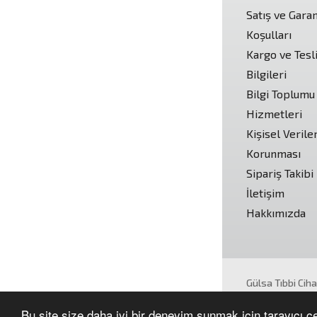
Satış ve Garan
Koşulları
Kargo ve Tesl
Bilgileri
Bilgi Toplumu
Hizmetleri
Kişisel Verile
Korunması
Sipariş Takibi
İletişim
Hakkımızda
Gülsa Tıbbi Cih
Tüm hakları sakl
Bu site size daha iyi bir deneyim sunmak için tarayıcı çer