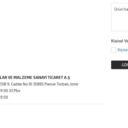
Kişisel V
ZLAR VE MALZEME SANAYİ TİCARET A.Ş
OSB 9. Cadde No:10 35865 Pancar Torbalı, İzmir
9 00 33 Pbx
09 00