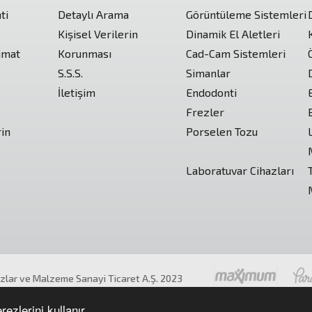
ti
Detaylı Arama
Görüntüleme Sistemleri
Kişisel Verilerin
Dinamik El Aletleri
imat
Korunması
Cad-Cam Sistemleri
S.S.S.
Simanlar
İletişim
Endodonti
Frezler
rin
Porselen Tozu
Laboratuvar Cihazları
azlar ve Malzeme Sanayi Ticaret A.Ş. 2023
ıdır.
ezlerini kullanır.