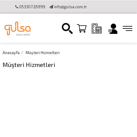
05330726999
info@gulsa.com.tr
İletişim
Sipariş Takibi
Online Katalog
Bilgi Toplumu
Hizmetleri
Online Tahsilat Kullanımı
Anasayfa
Müşteri Hizmetleri
Müşteri Hizmetleri