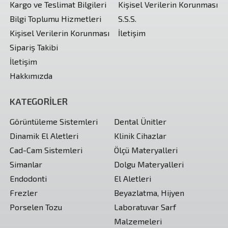
Kargo ve Teslimat Bilgileri
Kişisel Verilerin Korunması
Bilgi Toplumu Hizmetleri
S.S.S.
Kişisel Verilerin Korunması
İletişim
Sipariş Takibi
İletişim
Hakkımızda
KATEGORİLER
Görüntüleme Sistemleri
Dental Ünitler
Dinamik El Aletleri
Klinik Cihazlar
Cad-Cam Sistemleri
Ölçü Materyalleri
Simanlar
Dolgu Materyalleri
Endodonti
El Aletleri
Frezler
Beyazlatma, Hijyen
Porselen Tozu
Laboratuvar Sarf
Malzemeleri