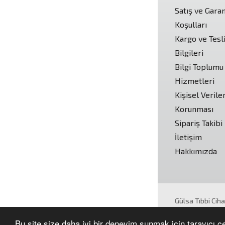
Satış ve Garan
Koşulları
Kargo ve Tesl
Bilgileri
Bilgi Toplumu
Hizmetleri
Kişisel Verile
Korunması
Sipariş Takibi
İletişim
Hakkımızda
Gülsa Tıbbi Cih
Tüm hakları sakl
Bu site size daha iyi bir deneyim sunmak için tarayıcı çer