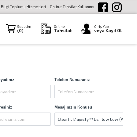
Bilgi Toplumu Hizmetleri
Online Tahsilat Kullanımı
Sepetim
Online
Giriş Yap
(
0
)
Tahsilat
veya Kayıt Ol
oyadınız
Telefon Numaranız
resiniz
Mesajınızın Konusu