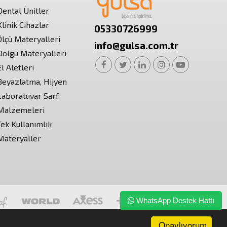
Dental Ünitler
Klinik Cihazlar
05330726999
Ölçü Materyalleri
info@gulsa.com.tr
Dolgu Materyalleri
El Aletleri
Beyazlatma, Hijyen
Laboratuvar Sarf
Malzemeleri
Tek Kullanımlık
Materyaller
WhatsApp Destek Hattı
Onaylıyorum