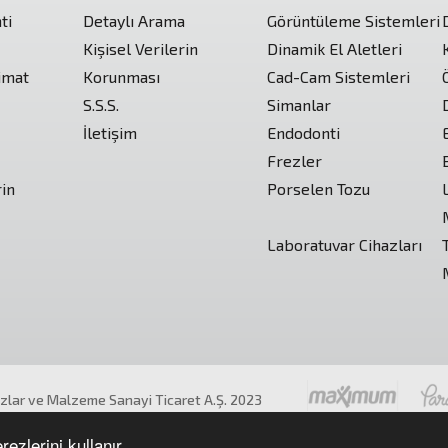
ti
Detaylı Arama
Görüntüleme Sistemleri
Kişisel Verilerin
Dinamik El Aletleri
imat
Korunması
Cad-Cam Sistemleri
S.S.S.
Simanlar
İletişim
Endodonti
Frezler
rin
Porselen Tozu
Laboratuvar Cihazları
azlar ve Malzeme Sanayi Ticaret A.Ş. 2023
ıdır.
ezlerini kullanır.