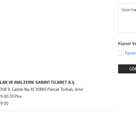
Kişisel V
ZLAR VE MALZEME SANAYİ TİCARET A.Ş
OSB 9. Cadde No:10 35865 Pancar Torbalı, İzmir
9 00 33 Pbx
09 00