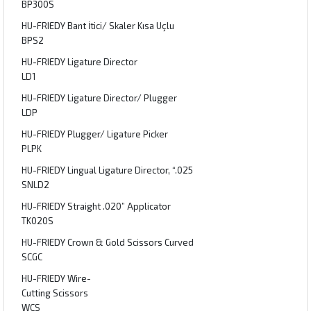
BP300S
HU-FRIEDY Bant İtici/ Skaler Kısa Uçlu
BPS2
HU-FRIEDY Ligature Director
LD1
HU-FRIEDY Ligature Director/ Plugger
LDP
HU-FRIEDY Plugger/ Ligature Picker
PLPK
HU-FRIEDY Lingual Ligature Director, “.025
SNLD2
HU-FRIEDY Straight .020” Applicator
TK020S
HU-FRIEDY Crown & Gold Scissors Curved
SCGC
HU-FRIEDY Wire-
Cutting Scissors
WCS