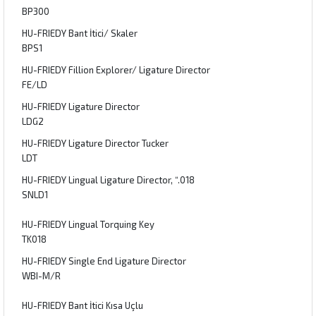
BP300
HU-FRIEDY Bant İtici/ Skaler
BPS1
HU-FRIEDY Fillion Explorer/ Ligature Director
FE/LD
HU-FRIEDY Ligature Director
LDG2
HU-FRIEDY Ligature Director Tucker
LDT
HU-FRIEDY Lingual Ligature Director, “.018
SNLD1
HU-FRIEDY Lingual Torquing Key
TK018
HU-FRIEDY Single End Ligature Director
WBI-M/R
HU-FRIEDY Bant İtici Kısa Uçlu