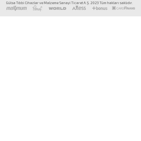
Gülsa Tıbbi Cihazlar ve Malzeme Sanayi Ticaret A.Ş. 2023 Tüm hakları saklıdır.