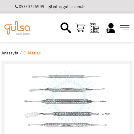
05330726999
info@gulsa.com.tr
İletişim
Sipariş Takibi
Online Katalog
Bilgi Toplumu
Hizmetleri
Online Tahsilat Kullanımı
Anasayfa
El Aletleri