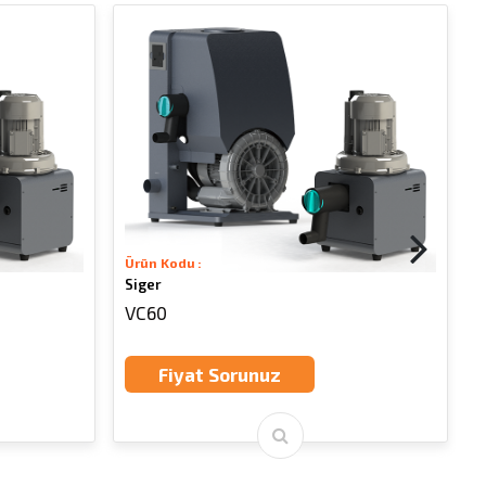
Ürün Kodu :
Ü
Siger
S
VC60
Fiyat Sorunuz