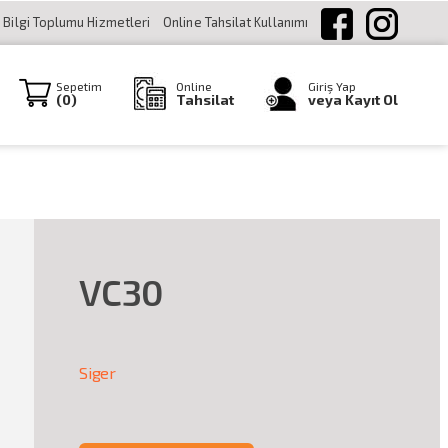
Bilgi Toplumu Hizmetleri
Online Tahsilat Kullanımı
Sepetim
Online
Giriş Yap
(
0
)
Tahsilat
veya Kayıt Ol
VC30
Siger