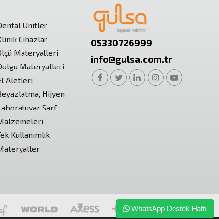
Dental Ünitler
Klinik Cihazlar
05330726999
Ölçü Materyalleri
info@gulsa.com.tr
Dolgu Materyalleri
El Aletleri
Beyazlatma, Hijyen
Laboratuvar Sarf
Malzemeleri
Tek Kullanımlık
Materyaller
WhatsApp Destek Hattı