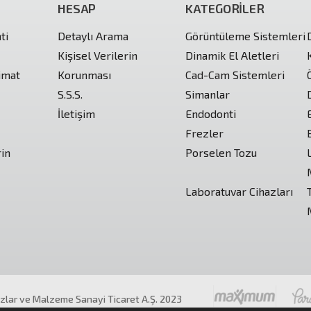
HESAP
KATEGORİLER
ti
Detaylı Arama
Görüntüleme Sistemleri
Kişisel Verilerin
Dinamik El Aletleri
imat
Korunması
Cad-Cam Sistemleri
S.S.S.
Simanlar
İletişim
Endodonti
Frezler
rin
Porselen Tozu
Laboratuvar Cihazları
azlar ve Malzeme Sanayi Ticaret A.Ş. 2023