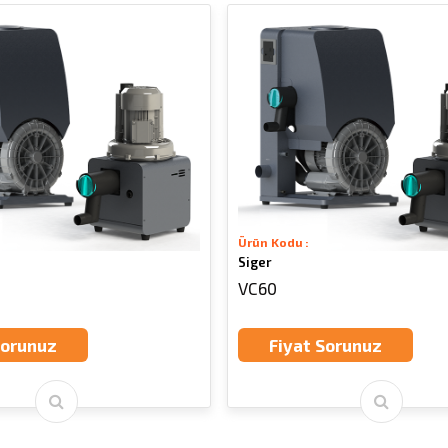
Ürün Kodu :
Siger
VC60
Sorunuz
Fiyat Sorunuz