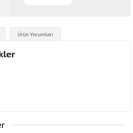
Ürün Yorumları
kler
er