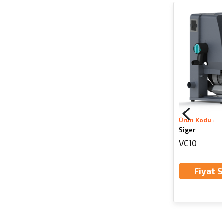
Ürün Kodu :
Ürün Kodu :
Tecno-Gaz
Siger
Multisteril (Ultrasonik Yıkama Cihazı)
VC10
Fiyat Sorunuz
Fiyat 