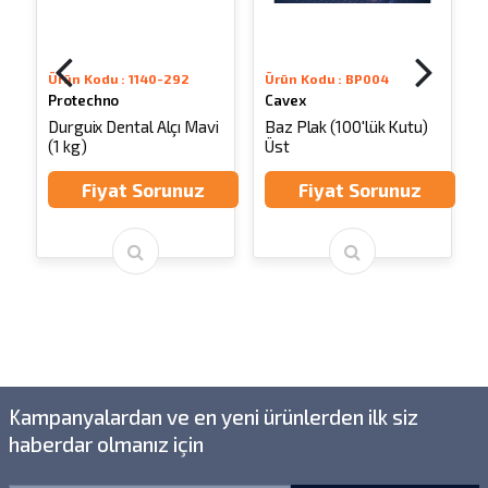
Ürün Kodu : 1140-292
Ürün Kodu : BP004
Protechno
Cavex
n
Durguix Dental Alçı Mavi
Baz Plak (100'lük Kutu)
(1 kg)
Üst
A
Fiyat Sorunuz
Fiyat Sorunuz
Kampanyalardan ve en yeni ürünlerden ilk siz
haberdar olmanız için