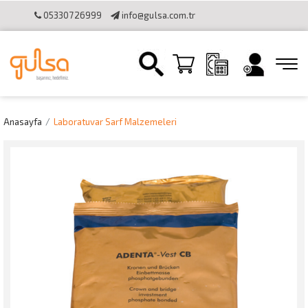
05330726999
info@gulsa.com.tr
İletişim
Sipariş Takibi
Online Katalog
Bilgi Toplumu
Hizmetleri
Online Tahsilat Kullanımı
Anasayfa
Laboratuvar Sarf Malzemeleri