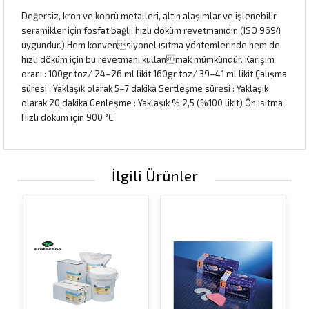
Değersiz, kron ve köprü metalleri, altın alaşımlar ve işlenebilir
seramikler için fosfat bağlı, hızlı döküm revetmanıdır. (ISO 9694
uygundur.) Hem konvensiyonel ısıtma yöntemlerinde hem de
hızlı döküm için bu revetmanı kullanmak mümkündür. Karışım
oranı : 100gr toz/ 24–26 ml likit 160gr toz/ 39–41 ml likit Çalışma
süresi : Yaklaşık olarak 5–7 dakika Sertleşme süresi : Yaklaşık
olarak 20 dakika Genleşme : Yaklaşık % 2,5 (%100 likit) Ön ısıtma :
Hızlı döküm için 900 °C
İlgili Ürünler