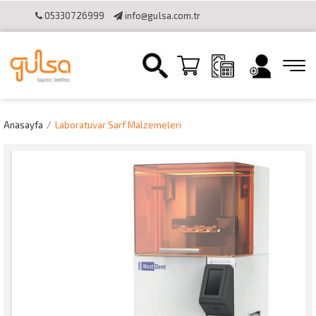
05330726999
info@gulsa.com.tr
İletişim
Sipariş Takibi
Online Katalog
Bilgi Toplumu
Hizmetleri
Online Tahsilat Kullanımı
Anasayfa
Laboratuvar Sarf Malzemeleri