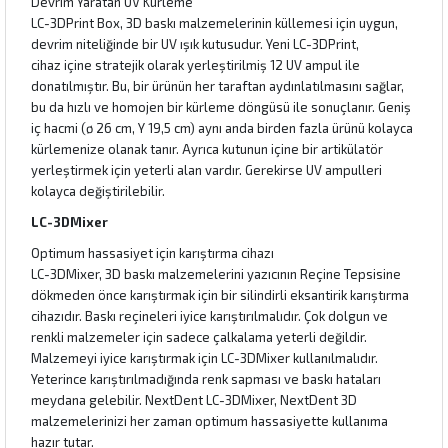
Devrim Yaratan UV Kürleme
LC-3DPrint Box, 3D baskı malzemelerinin küllemesi için uygun,
devrim niteliğinde bir UV ışık kutusudur. Yeni LC-3DPrint,
cihaz içine stratejik olarak yerleştirilmiş 12 UV ampul ile
donatılmıştır. Bu, bir ürünün her taraftan aydınlatılmasını sağlar,
bu da hızlı ve homojen bir kürleme döngüsü ile sonuçlanır. Geniş
iç hacmi (ø 26 cm, Y 19,5 cm) aynı anda birden fazla ürünü kolayca
kürlemenize olanak tanır. Ayrıca kutunun içine bir artikülatör
yerleştirmek için yeterli alan vardır. Gerekirse UV ampulleri
kolayca değiştirilebilir.
LC-3DMixer
Optimum hassasiyet için karıştırma cihazı
LC-3DMixer, 3D baskı malzemelerini yazıcının Reçine Tepsisine
dökmeden önce karıştırmak için bir silindirli eksantirik karıştırma
cihazıdır. Baskı reçineleri iyice karıştırılmalıdır. Çok dolgun ve
renkli malzemeler için sadece çalkalama yeterli değildir.
Malzemeyi iyice karıştırmak için LC-3DMixer kullanılmalıdır.
Yeterince karıştırılmadığında renk sapması ve baskı hataları
meydana gelebilir. NextDent LC-3DMixer, NextDent 3D
malzemelerinizi her zaman optimum hassasiyette kullanıma
hazır tutar.