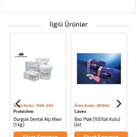
İlgili Ürünler
Ürün Kodu : 1140-292
Ürün Kodu : BP004
Protechno
Cavex
n
Durguix Dental Alçı Mavi
Baz Plak (100'lük Kutu)
(1 kg)
Üst
A
Fiyat Sorunuz
Fiyat Sorunuz