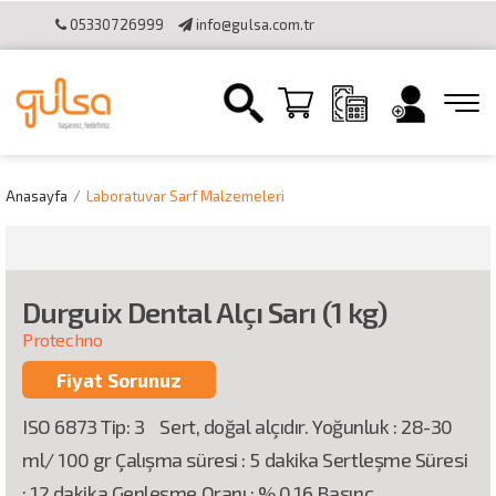
05330726999
info@gulsa.com.tr
İletişim
Sipariş Takibi
Online Katalog
Bilgi Toplumu
Hizmetleri
Online Tahsilat Kullanımı
Anasayfa
Laboratuvar Sarf Malzemeleri
Durguix Dental Alçı Sarı (1 kg)
Protechno
Fiyat Sorunuz
ISO 6873 Tip: 3 Sert, doğal alçıdır. Yoğunluk : 28-30
ml/ 100 gr Çalışma süresi : 5 dakika Sertleşme Süresi
: 12 dakika Genleşme Oranı : % 0,16 Basınç