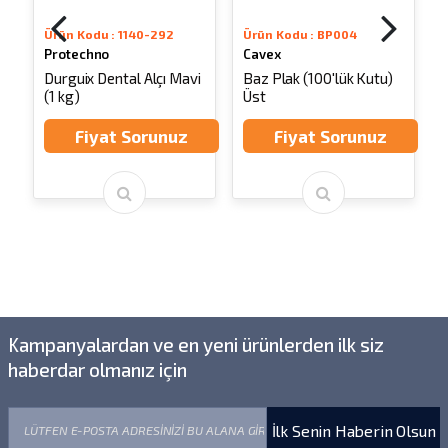
Ürün Kodu : 1140-292
Ürün Kodu : BP004
Protechno
Cavex
n
Durguix Dental Alçı Mavi
Baz Plak (100'lük Kutu)
(1 kg)
Üst
A
Fiyat Sorunuz
Fiyat Sorunuz
Kampanyalardan ve en yeni ürünlerden ilk siz
haberdar olmanız için
İlk Senin Haberin Olsun