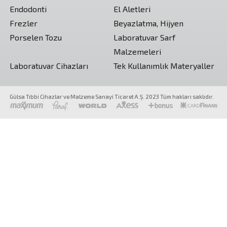
Endodonti
El Aletleri
Frezler
Beyazlatma, Hijyen
Porselen Tozu
Laboratuvar Sarf
Malzemeleri
Laboratuvar Cihazları
Tek Kullanımlık Materyaller
Gülsa Tıbbi Cihazlar ve Malzeme Sanayi Ticaret A.Ş. 2023 Tüm hakları saklıdır.