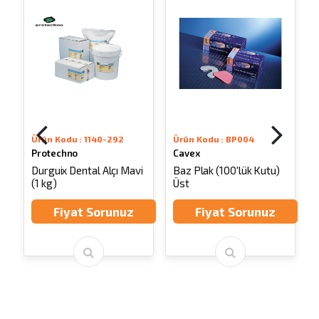
Ürün Kodu : 1140-292
Ürün Kodu : BP004
Protechno
Cavex
n
Durguix Dental Alçı Mavi
Baz Plak (100'lük Kutu)
(1 kg)
Üst
A
Fiyat Sorunuz
Fiyat Sorunuz