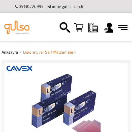
05330726999
info@gulsa.com.tr
İletişim
Sipariş Takibi
Online Katalog
Bilgi Toplumu
Hizmetleri
Online Tahsilat Kullanımı
Anasayfa
Laboratuvar Sarf Malzemeleri